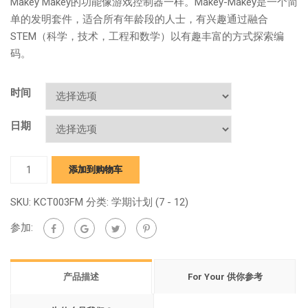
Makey Makey的功能像游戏控制器一样。Makey-Makey是一个简
单的发明套件，适合所有年龄段的人士，有兴趣通过融合
STEM（科学，技术，工程和数学）以有趣丰富的方式探索编
码。
时间
日期
和
添加到购物车
Makey
Makey
SKU:
KCT003FM
分类:
学期计划 (7 - 12)
一
参加:
起
玩
quantity
产品描述
For Your 供你参考