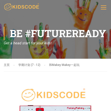
BE #FUTUREREADY
Get a head start for your kids!
主页
学期计划 (7 - 12)
和Makey Makey一起玩