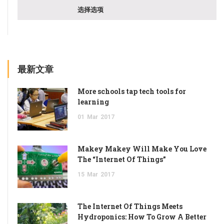
选择选项
最新文章
More schools tap tech tools for
learning
01
Mar
2017
Makey Makey Will Make You Love
The “Internet Of Things”
15
Mar
2017
The Internet Of Things Meets
Hydroponics: How To Grow A Better