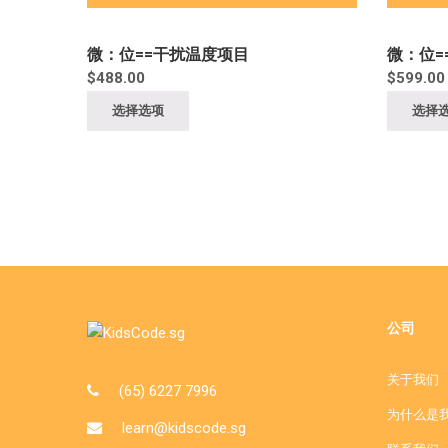
微：位==干扰温度项目
微：位=
$
488.00
$
599.00
选择选项
选择
公司
关于我们
(65) 6227 7996
为什么是
learn@kidscode.sg