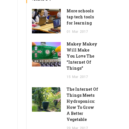
More schools
tap tech tools
for learning
01
Mar
2017
Makey Makey
Will Make
You Love The
“Internet Of
Things”
15
Mar
2017
The Internet Of
Things Meets
Hydroponics:
How To Grow
A Better
Vegetable
20
Mar
2017